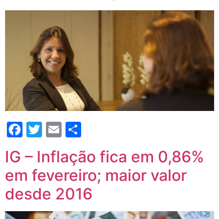
Facebook
Twitter
Email
Compartilhar
IG – Inflação fica em 0,86%
em fevereiro; maior valor
desde 2016