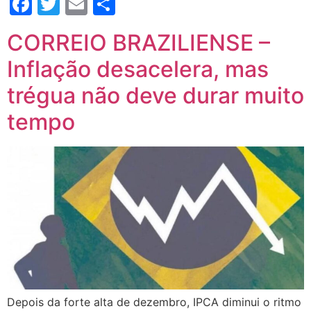
Facebook
Twitter
Email
Compartilhar
CORREIO BRAZILIENSE –
Inflação desacelera, mas
trégua não deve durar muito
tempo
Depois da forte alta de dezembro, IPCA diminui o ritmo