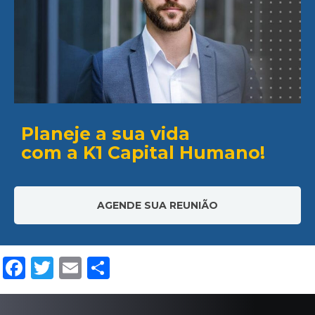
Planeje a sua vida
com a K1 Capital Humano!
AGENDE SUA REUNIÃO
Facebook
Twitter
Email
Compartilhar