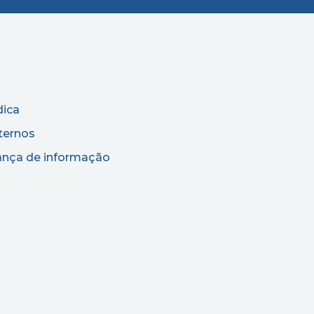
dica
ternos
rança de informação