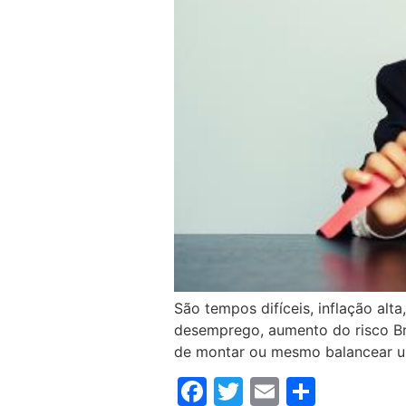
São tempos difíceis, inflação alt
desemprego, aumento do risco Bra
de montar ou mesmo balancear um 
Facebook
Twitter
Email
Compar