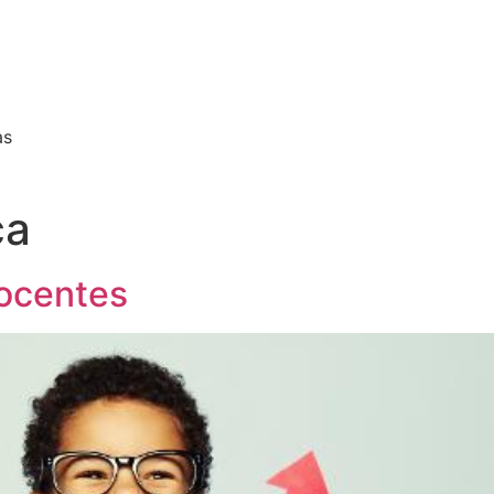
as
ça
nocentes