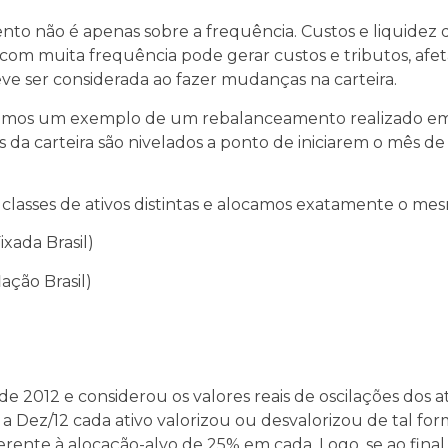
to não é apenas sobre a frequência. Custos e liquidez 
om muita frequência pode gerar custos e tributos, afet
deve ser considerada ao fazer mudanças na carteira.
xemos um exemplo de um rebalanceamento realizado em 
da carteira são nivelados a ponto de iniciarem o mês de
 classes de ativos distintas e alocamos exatamente o me
ixada Brasil)
ação Brasil)
)
de 2012 e considerou os valores reais de oscilações dos at
2 a Dez/12 cada ativo valorizou ou desvalorizou de tal fo
derente à alocação-alvo de 25% em cada. Logo, se ao fina