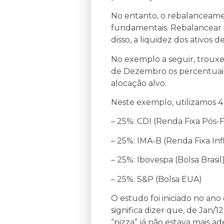
No entanto, o rebalanceamen
fundamentais. Rebalancear c
disso, a liquidez dos ativos 
No exemplo a seguir, trou
de Dezembro os percentuais 
alocação alvo.
Neste exemplo, utilizamos 4
– 25%: CDI (Renda Fixa Pós-F
– 25%: IMA-B (Renda Fixa Infl
– 25%: Ibovespa (Bolsa Brasil
– 25%: S&P (Bolsa EUA)
O estudo foi iniciado no ano 
significa dizer que, de Jan/1
“pizza” já não estava mais a