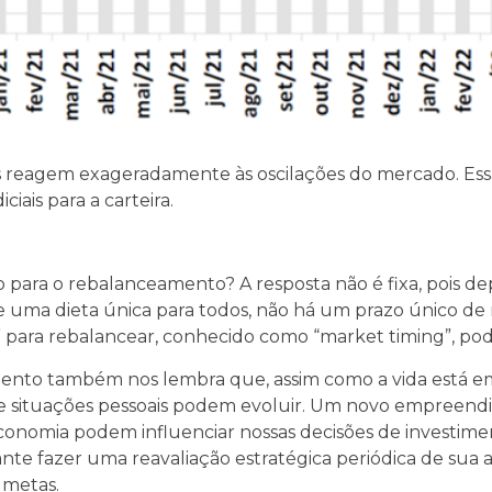
s reagem exageradamente às oscilações do mercado. Ess
iais para a carteira.
para o rebalanceamento? A resposta não é fixa, pois dep
 uma dieta única para todos, não há um prazo único de
ara rebalancear, conhecido como “market timing”, pode s
mento também nos lembra que, assim como a vida está 
os e situações pessoais podem evoluir. Um novo empree
onomia podem influenciar nossas decisões de investime
te fazer uma reavaliação estratégica periódica de sua 
 metas.